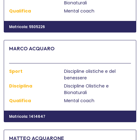
Bionaturali
Qualifica
Mental coach
Matricola: 5505226
MARCO ACQUARO
Sport
Discipline olistiche e del
benessere
Disciplina
Discipline Olistiche e
Bionaturali
Qualifica
Mental coach
Matricola: 1414647
MATTEO ACQUARONE