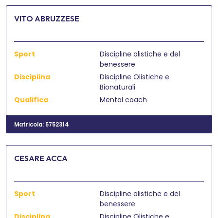
VITO ABRUZZESE
Sport
Discipline olistiche e del
benessere
Disciplina
Discipline Olistiche e
Bionaturali
Qualifica
Mental coach
Matricola: 5752314
CESARE ACCA
Sport
Discipline olistiche e del
benessere
Disciplina
Discipline Olistiche e