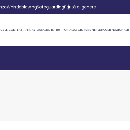
anza
Whistleblowing
Safeguarding
Parità di genere
CSEN
COMITATI
AFFILIAZIONE
ALBO ISTRUTTORI
ALBO CINTURE NERE
DIPLOMI NAZIONALI
F