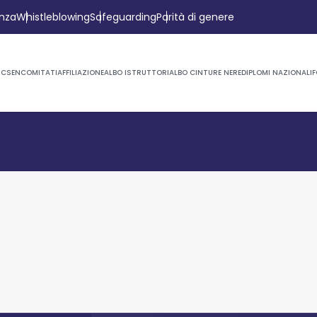
anza
Whistleblowing
Safeguarding
Parità di genere
CSEN
COMITATI
AFFILIAZIONE
ALBO ISTRUTTORI
ALBO CINTURE NERE
DIPLOMI NAZIONALI
F