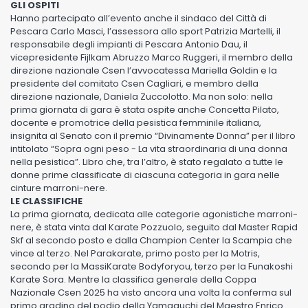
GLI OSPITI
Hanno partecipato all’evento anche il sindaco del Città di
Pescara Carlo Masci, l’assessora allo sport Patrizia Martelli, il
responsabile degli impianti di Pescara Antonio Dau, il
vicepresidente Fijlkam Abruzzo Marco Ruggeri, il membro della
direzione nazionale Csen l’avvocatessa Mariella Goldin e la
presidente del comitato Csen Cagliari, e membro della
direzione nazionale, Daniela Zuccolotto. Ma non solo: nella
prima giornata di gara è stata ospite anche Concetta Pilato,
docente e promotrice della pesistica femminile italiana,
insignita al Senato con il premio “Divinamente Donna” per il libro
intitolato “Sopra ogni peso - La vita straordinaria di una donna
nella pesistica”. Libro che, tra l’altro, è stato regalato a tutte le
donne prime classificate di ciascuna categoria in gara nelle
cinture marroni-nere.
LE CLASSIFICHE
La prima giornata, dedicata alle categorie agonistiche marroni-
nere, è stata vinta dal Karate Pozzuolo, seguito dal Master Rapid
Skf al secondo posto e dalla Champion Center la Scampia che
vince al terzo. Nel Parakarate, primo posto per la Motris,
secondo per la MassiKarate Bodyforyou, terzo per la Funakoshi
Karate Sora. Mentre la classifica generale della Coppa
Nazionale Csen 2025 ha visto ancora una volta la conferma sul
primo gradino del podio della Yamaguchi del Maestro Enrico