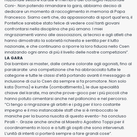
Coni-. Non potendo rimandare la gara, abbiamo deciso di
dedicare un momento di raccoglimento in memoria di Papa
Francesco. Siamo certi che, da appassionato di sport qual’era, il
Pontefice sarebbe stato felice di vedere così tanti giovani
confrontarsi nella disciplina che più amano. I miei
ringraziamenti vanno alle associazioni, ai tecnici e agli atleti che
hanno dimostrato la sobrietà richiesta e sentita per il lutto
nazionale, e che continuano a riporre la loro fiducia nello Csen
innalzando ogni anno di più il livello delle nostre competizioni”.
LA GARA
Dai bambini ai master, dalle cinture colorate agli agonisti, fino al
parakarate: una competizione che ha abbracciato tutte le
categorie e tutte le classi d’età portando avanti il messaggio di
inclusione di cui lo Csen da sempre si fa promotore. Non solo
kata (forma) e kumite (combattimento), le due specialità
chiave del karate, ma anche prove-gioco per i più piccoli che
hanno potuto cimentarsi anche nel palloncino e nel percorso.
“Ci tengo a ringraziare gli arbitri e i pdg per il loro costante
impegno e il mio instancabile staff che si è rimboccato le
maniche per la buona riuscita di questo evento- ha concluso
Piralli -. Grazie anche anche al Maestro Agostino Toppi per il
coordinamento in loco e a tutti gli ospiti che sono intervenuti.
L’unità di intenti ci porterà sempre a fare grandi cose”.