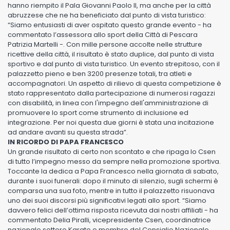
hanno riempito il Pala Giovanni Paolo II, ma anche per la città
abruzzese che ne ha beneficiato dal punto di vista turistico:
“Siamo entusiasti di aver ospitato questo grande evento - ha
commentato l’assessora allo sport della Città di Pescara
Patrizia Martelli -. Con mille persone accolte nelle strutture
ricettive della città, il risultato è stato duplice, dal punto di vista
sportivo e dal punto di vista turistico. Un evento strepitoso, con il
palazzetto pieno e ben 3200 presenze totali, tra atleti e
accompagnatori. Un aspetto di rilievo di questa competizione è
stato rappresentato dalla partecipazione di numerosi ragazzi
con disabilità, in linea con l'impegno dell'amministrazione di
promuovere lo sport come strumento di inclusione ed
integrazione. Per noi questa due giorni è stata una incitazione
ad andare avanti su questa strada”.
IN RICORDO DI PAPA FRANCESCO
Un grande risultato di certo non scontato e che ripaga lo Csen
di tutto l’impegno messo da sempre nella promozione sportiva.
Toccante la dedica a Papa Francesco nella giornata di sabato,
durante i suoi funerali: dopo il minuto di silenzio, sugli schermi è
comparsa una sua foto, mentre in tutto il palazzetto risuonava
uno dei suoi discorsi più significativi legati allo sport. “Siamo
davvero felici dell’ottima risposta ricevuta dai nostri affiliati - ha
commentato Delia Piralli, vicepresidente Csen, coordinatrice
nazionale settore Karate e membro del Consiglio Nazionale