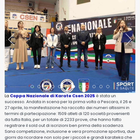
Item 0
Item 1
Item 2
Item 3
Item 4
Item 5
Item 6
Item 7
Item 8
Item 9
Item 10
Item 11
La
Coppa Nazionale di Karate Csen 2025
è stata un
successo. Andata in scena per la prima volta a Pescara, il 26 e
27 aprile, la manifestazione ha raccolto dei numeri altissimi in
termini di partecipazione: 1509 atleti di 120 società provenienti
da tutta Italia, per un totale di 2233 prove, che hanno fatto
registrare il sold out di iscrizioni ben prima della scadenza.
Sana competizione, inclusione e vera promozione sportiva, due
giorni da ricordare non solo per i piccoli e grandi karateka che