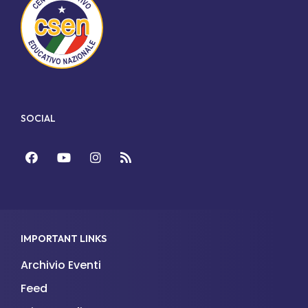
SOCIAL
Facebook
YouTube
Instagram
Feed
IMPORTANT LINKS
Archivio Eventi
Feed