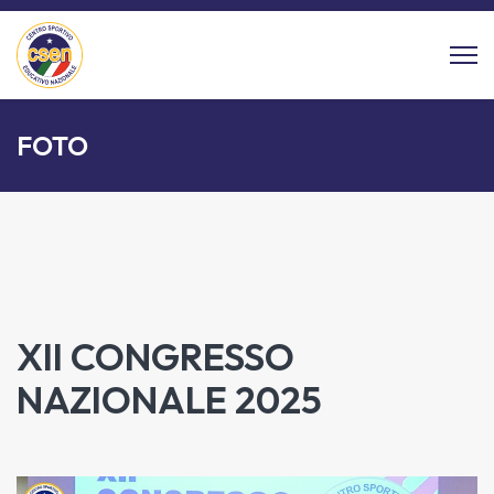
FOTO
XII CONGRESSO
NAZIONALE 2025