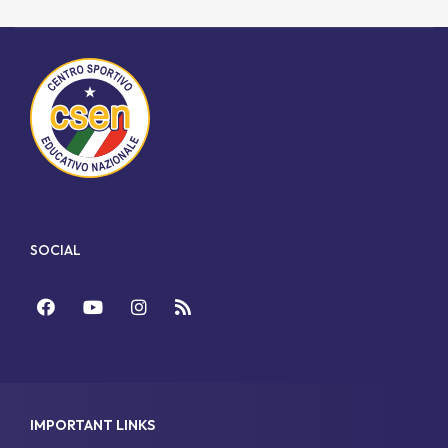
SOCIAL
Facebook
YouTube
Instagram
Feed
IMPORTANT LINKS