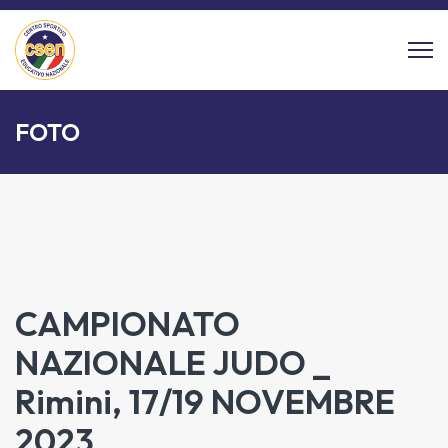
FOTO
CAMPIONATO
NAZIONALE JUDO _
Rimini, 17/19 NOVEMBRE
2023