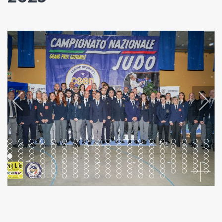
Item 0
Item 1
Item 2
Item 3
Item 4
Item 5
Item 6
Item 7
Item 8
Item 9
Item 10
Item 11
Item 12
Item 13
Item 14
Item 15
Item 16
Item 17
Item
Item 19
Item 20
Item 21
Item 22
Item 23
Item 24
Item 25
Item 26
Item 27
Item 28
Item 29
Item 30
Item 31
Item 32
Item 33
Item 34
Item 35
Item 36
Item
Item 38
Item 39
Item 40
Item 41
Item 42
Item 43
Item 44
Item 45
Item 46
Item 47
Item 48
Item 49
Item 50
Item 51
Item 52
Item 53
Item 54
Item 55
Item
Item 57
Item 58
Item 59
Item 60
Item 61
Item 62
Item 63
Item 64
Item 65
Item 66
Item 67
Item 68
Item 69
Item 70
Item 71
Item 72
Item 73
Item 74
Item
Item 76
Item 77
Item 78
Item 79
Item 80
Item 81
Item 82
Item 83
Item 84
Item 85
Item 86
Item 87
Item 88
Item 89
Item 90
Item 91
Item 92
Item 93
Item
Item 95
Item 96
Item 97
Item 98
Item 99
Item 100
Item 101
Item 102
Item 103
Item 104
Item 105
Item 106
Item 107
Item 108
Item 109
Item 110
Item 111
Item 112
Item
Item 114
Item 115
Item 116
Item 117
Item 118
Item 119
Item 120
Item 121
Item 122
Item 123
Item 124
Item 125
Item 126
Item 127
Item 128
Item 129
Item 130
Item 131
Item
Item 133
Item 134
Item 135
Item 136
Item 137
Item 138
Item 139
Item 140
Item 141
Item 142
Item 143
Item 144
Item 145
Item 146
Item 147