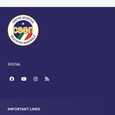
SOCIAL
Facebook
YouTube
Instagram
Feed
IMPORTANT LINKS