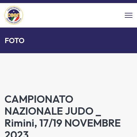
FOTO
CAMPIONATO
NAZIONALE JUDO _
Rimini, 17/19 NOVEMBRE
2023