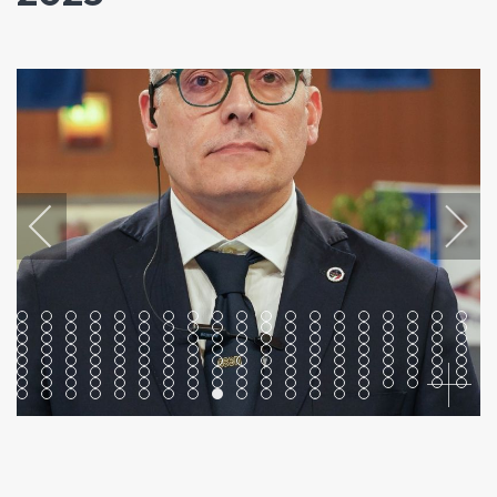
Item 0
Item 1
Item 2
Item 3
Item 4
Item 5
Item 6
Item 7
Item 8
Item 9
Item 10
Item 11
Item 12
Item 13
Item 14
Item 15
Item 16
Item 17
Item
Item 19
Item 20
Item 21
Item 22
Item 23
Item 24
Item 25
Item 26
Item 27
Item 28
Item 29
Item 30
Item 31
Item 32
Item 33
Item 34
Item 35
Item 36
Item
Item 38
Item 39
Item 40
Item 41
Item 42
Item 43
Item 44
Item 45
Item 46
Item 47
Item 48
Item 49
Item 50
Item 51
Item 52
Item 53
Item 54
Item 55
Item
Item 57
Item 58
Item 59
Item 60
Item 61
Item 62
Item 63
Item 64
Item 65
Item 66
Item 67
Item 68
Item 69
Item 70
Item 71
Item 72
Item 73
Item 74
Item
Item 76
Item 77
Item 78
Item 79
Item 80
Item 81
Item 82
Item 83
Item 84
Item 85
Item 86
Item 87
Item 88
Item 89
Item 90
Item 91
Item 92
Item 93
Item
Item 95
Item 96
Item 97
Item 98
Item 99
Item 100
Item 101
Item 102
Item 103
Item 104
Item 105
Item 106
Item 107
Item 108
Item 109
Item 110
Item 111
Item 112
Item
Item 114
Item 115
Item 116
Item 117
Item 118
Item 119
Item 120
Item 121
Item 122
Item 123
Item 124
Item 125
Item 126
Item 127
Item 128
Item 129
Item 130
Item 131
Item
Item 133
Item 134
Item 135
Item 136
Item 137
Item 138
Item 139
Item 140
Item 141
Item 142
Item 143
Item 144
Item 145
Item 146
Item 147