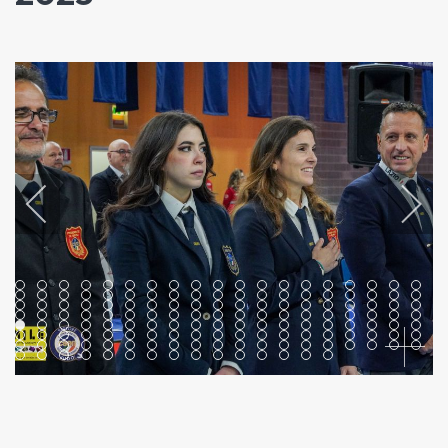
Item 0
Item 1
Item 2
Item 3
Item 4
Item 5
Item 6
Item 7
Item 8
Item 9
Item 10
Item 11
Item 12
Item 13
Item 14
Item 15
Item 16
Item 17
Item
Item 19
Item 20
Item 21
Item 22
Item 23
Item 24
Item 25
Item 26
Item 27
Item 28
Item 29
Item 30
Item 31
Item 32
Item 33
Item 34
Item 35
Item 36
Item
Item 38
Item 39
Item 40
Item 41
Item 42
Item 43
Item 44
Item 45
Item 46
Item 47
Item 48
Item 49
Item 50
Item 51
Item 52
Item 53
Item 54
Item 55
Item
Item 57
Item 58
Item 59
Item 60
Item 61
Item 62
Item 63
Item 64
Item 65
Item 66
Item 67
Item 68
Item 69
Item 70
Item 71
Item 72
Item 73
Item 74
Item
Item 76
Item 77
Item 78
Item 79
Item 80
Item 81
Item 82
Item 83
Item 84
Item 85
Item 86
Item 87
Item 88
Item 89
Item 90
Item 91
Item 92
Item 93
Item
Item 95
Item 96
Item 97
Item 98
Item 99
Item 100
Item 101
Item 102
Item 103
Item 104
Item 105
Item 106
Item 107
Item 108
Item 109
Item 110
Item 111
Item 112
Item
Item 114
Item 115
Item 116
Item 117
Item 118
Item 119
Item 120
Item 121
Item 122
Item 123
Item 124
Item 125
Item 126
Item 127
Item 128
Item 129
Item 130
Item 131
Item
Item 133
Item 134
Item 135
Item 136
Item 137
Item 138
Item 139
Item 140
Item 141
Item 142
Item 143
Item 144
Item 145
Item 146
Item 147