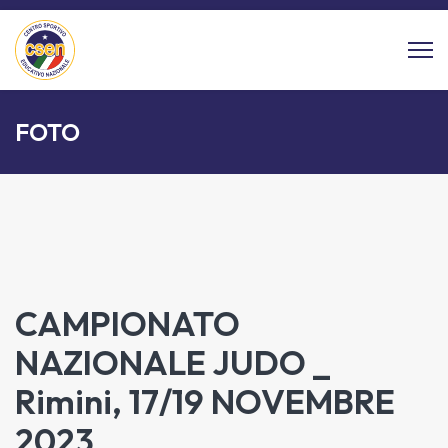
FOTO
CAMPIONATO
NAZIONALE JUDO _
Rimini, 17/19 NOVEMBRE
2023